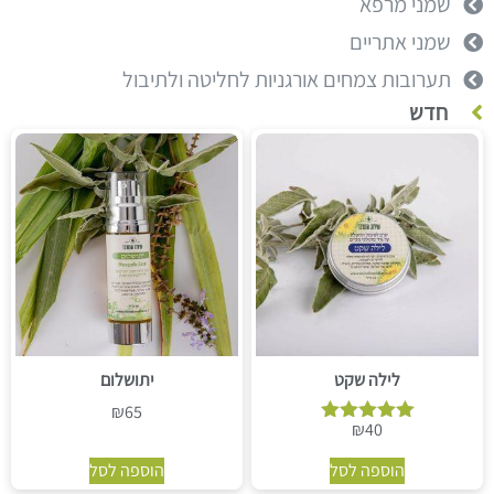
שמני מרפא
שמני אתריים
תערובות צמחים אורגניות לחליטה ולתיבול
חדש
לילה שקט
יתושלום
₪
65
₪
40
דורג
5.00
הוספה לסל
הוספה לסל
מתוך 5