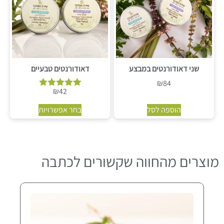
שני דאודורנטים במבצע
דאודורנטים טבעיים
₪
84
₪
42
דורג
5.00
הוספה לסל
בחר אפשרויות
מתוך 5
מוצרים מהחווה שקשורים לכתבה